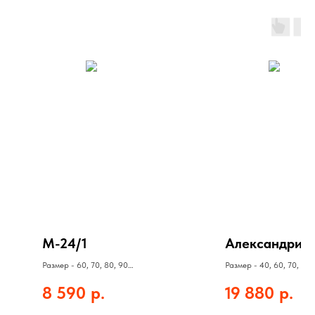
М-24/1
Александрия-
Размер - 60, 70, 80, 90
Размер - 40, 60, 70, 80,
Полотно - 8590 руб
90
8 590
р.
19 880
р.
Коробка - 1100 руб
Полотно - 19880 руб
Наличник - 960 руб
Коробка - 1200 руб