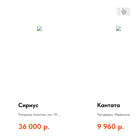
Сириус
Кантата
Толщина полотна, мм: 108
Тип двери: Межкомнатн
Толщина стали, мм: 1,4
двери
36 000
р.
9 960
р.
Цвет: белый матовый
Материал: Эмаль
Покрытие: Эмаль