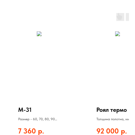
М-31
Роял термо
Размер - 60, 70, 80, 90
Толщина полотна, мм: 11
Полотно - 7360 руб
Толщина стали, мм: 1,5
7 360
р.
92 000
р.
Коробка - 660 руб
Цвет: белое дерево