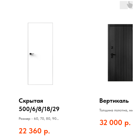
Скрытая
Вертикаль
500/6/8/18/29
Толщина полотна, мм: 9
Толщина стали, мм: 1,2
Размер - 60, 70, 80, 90
32 000
р.
Цвет: Белый матовый
Полотно - 22360 руб
22 360
р.
Цена за комплект - 33680
руб