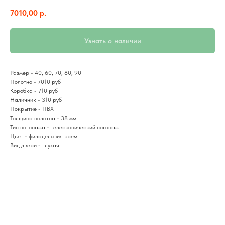
7010,00
р.
Узнать о наличии
Размер - 40, 60, 70, 80, 90
Полотно - 7010 руб
Коробка - 710 руб
Наличник - 310 руб
Покрытие - ПВХ
Толщина полотна - 38 мм
Тип погонажа - телескопический погонаж
Цвет - филадельфия крем
Вид двери - глухая