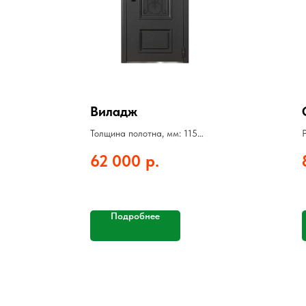
Виладж
Толщина полотна, мм: 115
Толщина стали, мм: 1,5
62 000
р.
Цвет: Силк Сноу
Подробнее