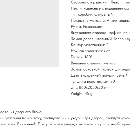
Сторона открывания: Левая, пр
Петли: навесные с подшипником
Тип коробки: Открытый
Покрытие металла: Антик медны
Ручка: Раздельная
Внутренняя отделка: мдф-панель
Замок дополнительный: Галеон с
Контур уплотнения: 2
Ночная задвижка: нет
Глазок: 180°
Внешняя отделка: металл
Замок основной: Галеон цилиндр
Цвет внутренней панели: Белый я
Толщина полотна, мм: 70
wht: 860x2050x70 mm
Weight: 45 g
бретения дверного блока.
 указаний по монтажу, эксплуатации и уходу: - для дверей, эксплуатируем
 месяцев. Внимание!!! При установке двери, с выходом на улицу, необходим
ания пр