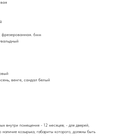
авая
й
. фрезерованная. 6мм
увальдный
овый
сень, венге, сандал белый
ых внутри помещения - 12 месяцев; - для дверей,
о наличие козырька, габариты которого, должны быть