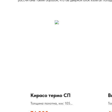
Кирасо термо СП
В
Толщина полотна, мм: 105
То
Толщина стали, мм: 1,5
То