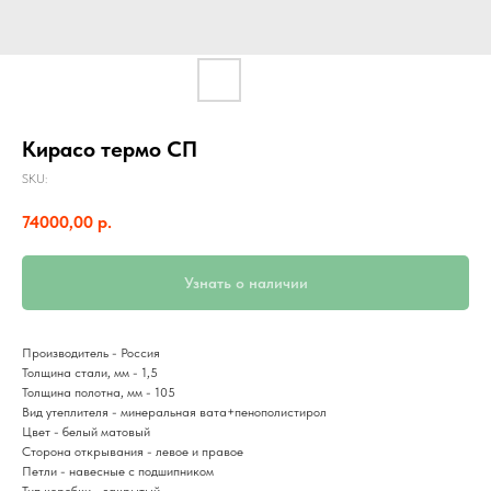
Кирасо термо СП
SKU:
74000,00
р.
Узнать о наличии
Производитель - Россия
Толщина стали, мм - 1,5
Толщина полотна, мм - 105
Вид утеплителя - минеральная вата+пенополистирол
Цвет - белый матовый
Сторона открывания - левое и правое
Петли - навесные с подшипником
Тип коробки - закрытый