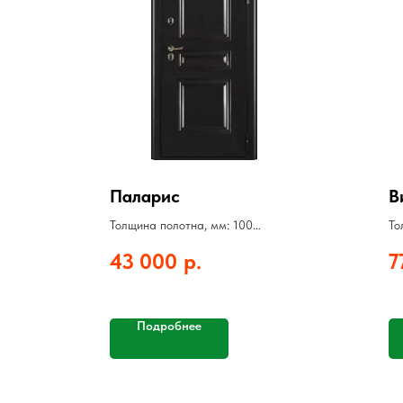
Паларис
В
Толщина полотна, мм: 100
То
Толщина стали, мм: 1,5
То
43 000
р.
7
Цвет: белый матовый, венге
Цв
Терморазрыв: да
Подробнее