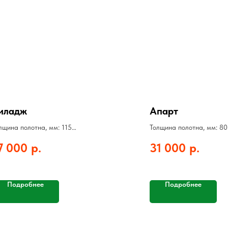
иладж
Апарт
лщина полотна, мм: 115
Толщина полотна, мм: 80
лщина стали, мм: 1,5
Толщина стали, мм: 1,2
7 000
р.
31 000
р.
ет: Силк Сноу
Цвет: Рустик серый
Подробнее
Подробнее