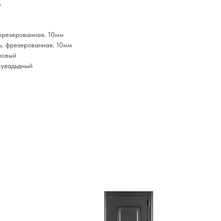
м
фрезерованная. 10мм
ь. фрезерованная. 10мм
ровый
сувадьдный